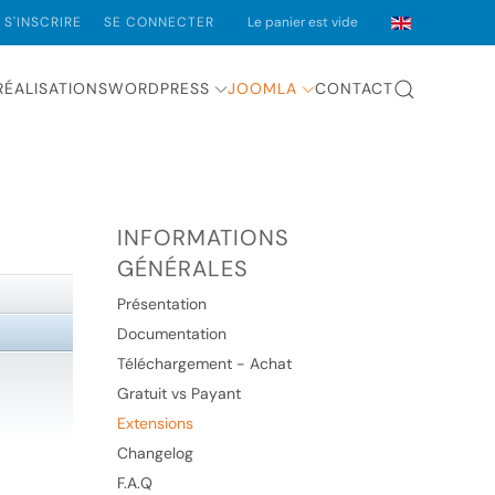
S'INSCRIRE
SE CONNECTER
Le panier est vide
RÉALISATIONS
WORDPRESS
JOOMLA
CONTACT
INFORMATIONS
GÉNÉRALES
Présentation
Documentation
Téléchargement - Achat
Gratuit vs Payant
Extensions
Changelog
F.A.Q