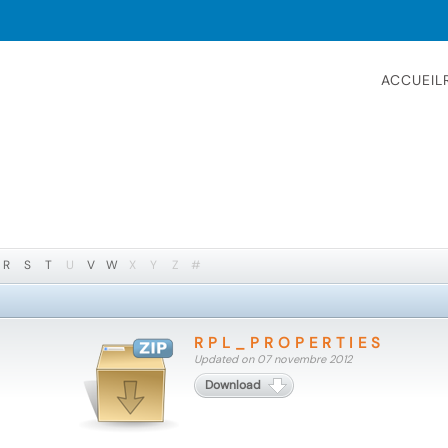
ACCUEIL
R
S
T
U
V
W
X
Y
Z
#
RPL_PROPERTIES
Updated on 07 novembre 2012
Download