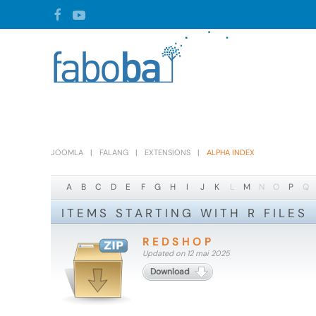
Skip to main content
JOOMLA
FALANG
EXTENSIONS
ALPHA INDEX
A
B
C
D
E
F
G
H
I
J
K
L
M
N
O
P
Q
ITEMS STARTING WITH R FILES
REDSHOP
Updated on 12 mai 2025
Download