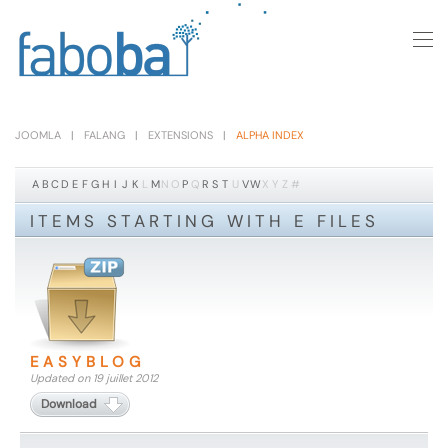
Skip to main content
JOOMLA
FALANG
EXTENSIONS
ALPHA INDEX
A
B
C
D
E
F
G
H
I
J
K
L
M
N
O
P
Q
R
S
T
U
V
W
X
Y
Z
#
ITEMS STARTING WITH E FILES
EASYBLOG
Updated on 19 juillet 2012
Download