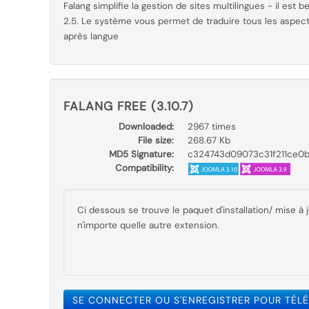
Falang simplifie la gestion de sites multilingues - il est 
2.5. Le système vous permet de traduire tous les aspec
après langue
FALANG FREE (3.10.7)
Downloaded:
2967 times
File size:
268.67 Kb
MD5 Signature:
c324743d09073c31f211ce0
Compatibility:
Ci dessous se trouve le paquet d'installation/ mise à
n'importe quelle autre extension.
SE CONNECTER OU S'ENREGISTRER POUR TÉL