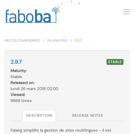
Skip to main content
MES TÉLÉCHARGEMENT
FALANG FREE
2.9.7
2.9.7
STABLE
Maturity:
Stable
Released on:
lundi 26 mars 2018 02:00
Viewed:
9989 times
DESCRIPTION
RELEASE NOTES
Falang simplifie la gestion de sites multilingues - il est