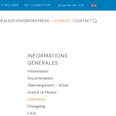
S'INSCRIRE
SE CONNECTER
Le panier est vide
RÉALISATIONS
WORDPRESS
JOOMLA
CONTACT
INFORMATIONS
GÉNÉRALES
Présentation
Documentation
Téléchargement - Achat
Gratuit vs Payant
Extensions
Changelog
F.A.Q